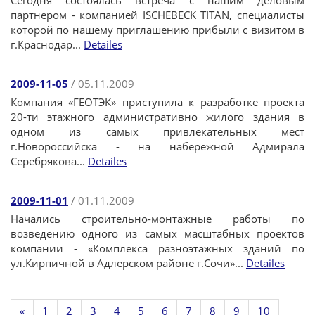
Сегодня состоялась встреча с нашим деловым
партнером - компанией ISСHEBECK TITAN, специалисты
которой по нашему приглашению прибыли с визитом в
г.Краснодар...
Detailes
2009-11-05
/ 05.11.2009
Компания «ГЕОТЭК» приступила к разработке проекта
20-ти этажного административно жилого здания в
одном из самых привлекательных мест
г.Новороссийска - на набережной Адмирала
Серебрякова...
Detailes
2009-11-01
/ 01.11.2009
Начались строительно-монтажные работы по
возведению одного из самых масштабных проектов
компании - «Комплекса разноэтажных зданий по
ул.Кирпичной в Адлерском районе г.Сочи»...
Detailes
«
1
2
3
4
5
6
7
8
9
10