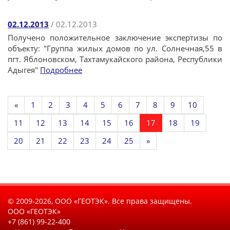
02.12.2013
/ 02.12.2013
Получено положительное заключение экспертизы по
объекту: "Группа жилых домов по ул. Солнечная,55 в
пгт. Яблоновском, Тахтамукайского района, Республики
Адыгея"
Подробнее
«
1
2
3
4
5
6
7
8
9
10
11
12
13
14
15
16
17
18
19
20
21
22
23
24
25
»
© 2009-2026, ООО «ГЕОТЭК». Все права защищены.
ООО «ГЕОТЭК»
+7 (861) 99-22-400