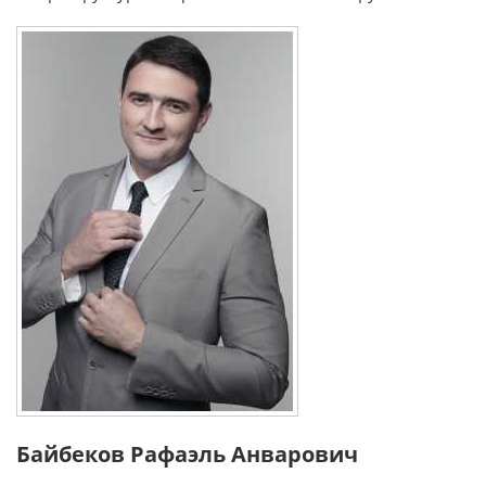
Байбеков Рафаэль Анварович