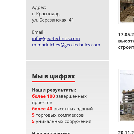
Адрес:
г. Краснодар,
ул. Березанская, 41
Email:
17.05.
info@geo-technics.com
высотн
m.marinichev@geo-technics.com
строи
Мы в цифрах
Наши результаты:
более 100
завершенных
проектов
более 40
высотных зданий
5
торговых комплексов
5
уникальных сооружения
20.11.
Наш коллектив: